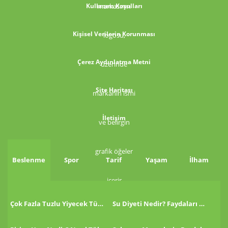
Kullanım Koşulları
Kişisel Verilerin Korunması
Çerez Aydınlatma Metni
Site Haritası
İletişim
Beslenme
Spor
Tarif
Yaşam
İlham
Çok Fazla Tuzlu Yiyecek Tükettikten Sonra Ne Yapmalı?
Su Diyeti Nedir? Faydaları Nelerdir?