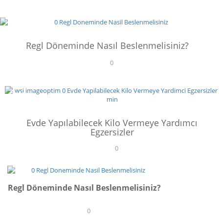
Kalmanın Yolları
BESLENME
17
Regl Döneminde Nasıl Beslenmelisiniz?
YAŞAM
0
İyi Hissetmek İçin 7 Yol!
17
SPOR
YAŞAM
Evde Yapılabilecek Kilo Vermeye Yardımcı
Egzersizler
7 Adımda Tatilde Stresten Kurtulmak!
0
23
BESLENME
Regl Döneminde Nasıl Beslenmelisiniz?
0