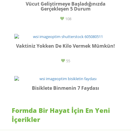
Vücut Geliştirmeye Başladığınızda
Gerçekleşen 5 Durum
108
BESLENME
Vaktiniz Yokken De Kilo Vermek Mümkün!
55
SPOR
Bisiklete Binmenin 7 Faydası
24
Formda Bir Hayat İçin En Yeni
İçerikler
SPOR
Ramazan’da Hafif Sporlarla Formda