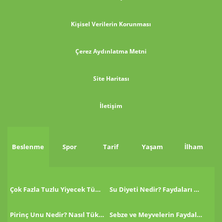
Kişisel Verilerin Korunması
Çerez Aydınlatma Metni
Site Haritası
İletişim
Beslenme
Spor
Tarif
Yaşam
İlham
Çok Fazla Tuzlu Yiyecek Tükettikten Sonra Ne Yapmalı?
Su Diyeti Nedir? Faydaları Nelerdir?
Pirinç Unu Nedir? Nasıl Tüketilir?
Sebze ve Meyvelerin Faydaları!