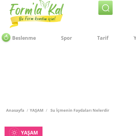
Beslenme
Spor
Tarif
KAHVALTI VE ATIŞTIRMALARINIZDA,
DİLERSENİZ ÜZERİNDE BİR DİLİM
PEYNİR, DOMATES VE MAYDANOZLA
YİYEBİLECEĞİNİZ HAFİF, PRATİK VE
SAĞLIKLI BİR ÖNERİ!
Anasayfa
/
YAŞAM
/
Su İçmenin Faydaları Nelerdir
YAŞAM