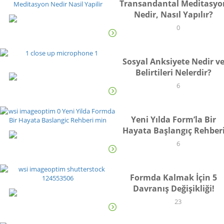
Transandantal Meditasyo
Nedir, Nasıl Yapılır?
YAŞAM
0
Sosyal Anksiyete Nedir v
Belirtileri Nelerdir?
YAŞAM
6
Yeni Yılda Form’la Bir
Hayata Başlangıç Rehber
YAŞAM
6
Formda Kalmak İçin 5
Davranış Değişikliği!
YAŞAM
23