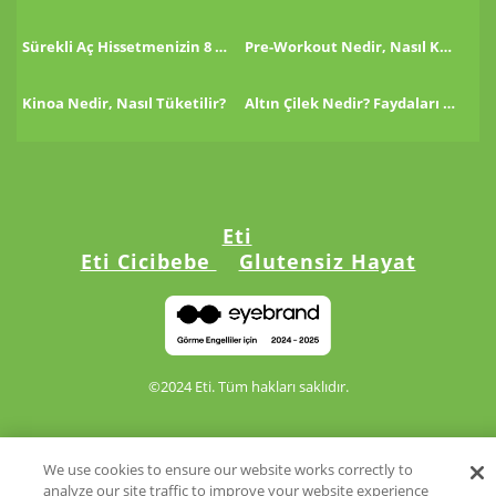
Sürekli Aç Hissetmenizin 8 Nedeni!
Pre-Workout Nedir, Nasıl Kullanılır?
Kinoa Nedir, Nasıl Tüketilir?
Altın Çilek Nedir? Faydaları Nelerdir?
Eti
Eti Cicibebe
Glutensiz Hayat
©2024 Eti. Tüm hakları saklıdır.
We use cookies to ensure our website works correctly to
analyze our site traffic to improve your website experience