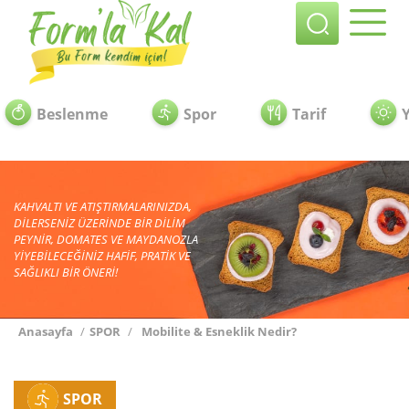
Beslenme
Spor
Tarif
KAHVALTI VE ATIŞTIRMALARINIZDA,
DİLERSENİZ ÜZERİNDE BİR DİLİM
PEYNİR, DOMATES VE MAYDANOZLA
YİYEBİLECEĞİNİZ HAFİF, PRATİK VE
SAĞLIKLI BİR ÖNERİ!
Anasayfa
/
SPOR
/
Mobilite & Esneklik Nedir?
SPOR