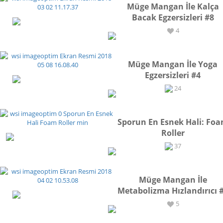
Müge Mangan İle Kalça
Bacak Egzersizleri #8
EGZERSİZ
4
Müge Mangan İle Yoga
Egzersizleri #4
EGZERSİZ
24
Sporun En Esnek Hali: Fo
Roller
SPOR
37
Müge Mangan İle
Metabolizma Hızlandırıcı 
EGZERSİZ
5