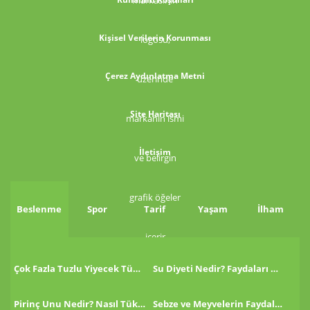
Kişisel Verilerin Korunması
Çerez Aydınlatma Metni
Site Haritası
İletişim
Beslenme
Spor
Tarif
Yaşam
İlham
Çok Fazla Tuzlu Yiyecek Tükettikten Sonra Ne Yapmalı?
Su Diyeti Nedir? Faydaları Nelerdir?
Pirinç Unu Nedir? Nasıl Tüketilir?
Sebze ve Meyvelerin Faydaları!