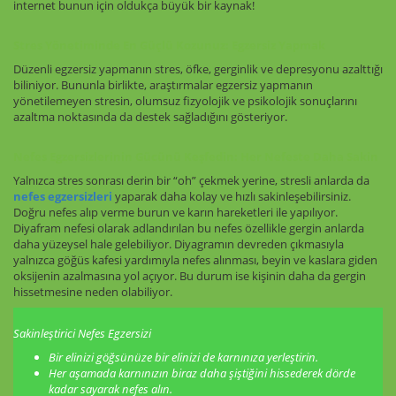
internet bunun için oldukça büyük bir kaynak!
Stres Yönetiminde En Güçlü Kozunuz: Egzersiz Yapmak
Düzenli egzersiz yapmanın stres, öfke, gerginlik ve depresyonu azalttığı
biliniyor. Bununla birlikte, araştırmalar egzersiz yapmanın
yönetilemeyen stresin, olumsuz fizyolojik ve psikolojik sonuçlarını
azaltma noktasında da destek sağladığını gösteriyor.
Nefes Egzersizlerinin Gücünü Keşfedin: Her Nefeste Daha Sakin
Yalnızca stres sonrası derin bir “oh” çekmek yerine, stresli anlarda da
nefes egzersizleri
yaparak daha kolay ve hızlı sakinleşebilirsiniz.
Doğru nefes alıp verme burun ve karın hareketleri ile yapılıyor.
Diyafram nefesi olarak adlandırılan bu nefes özellikle gergin anlarda
daha yüzeysel hale gelebiliyor. Diyagramın devreden çıkmasıyla
yalnızca göğüs kafesi yardımıyla nefes alınması, beyin ve kaslara giden
oksijenin azalmasına yol açıyor. Bu durum ise kişinin daha da gergin
hissetmesine neden olabiliyor.
Sakinleştirici Nefes Egzersizi
Bir elinizi göğsünüze bir elinizi de karnınıza yerleştirin.
Her aşamada karnınızın biraz daha şiştiğini hissederek dörde
kadar sayarak nefes alın.