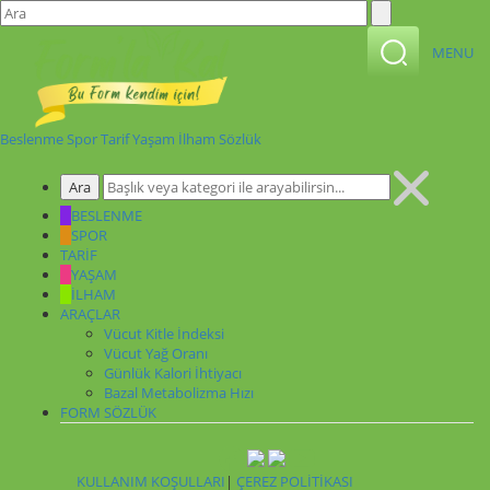
MENU
Beslenme
Spor
Tarif
Yaşam
İlham
Sözlük
BESLENME
SPOR
TARİF
YAŞAM
İLHAM
ARAÇLAR
Vücut Kitle İndeksi
Vücut Yağ Oranı
Günlük Kalori İhtiyacı
Bazal Metabolizma Hızı
FORM SÖZLÜK
KULLANIM KOŞULLARI
|
ÇEREZ POLİTİKASI