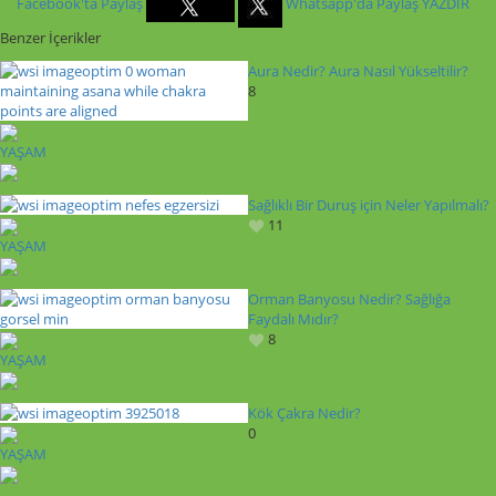
Facebook'ta Paylaş
Whatsapp'da Paylaş
YAZDIR
Benzer İçerikler
Aura Nedir? Aura Nasıl Yükseltilir?
8
YAŞAM
Sağlıklı Bir Duruş için Neler Yapılmalı?
11
YAŞAM
Orman Banyosu Nedir? Sağlığa
Faydalı Mıdır?
8
YAŞAM
Kök Çakra Nedir?
0
YAŞAM