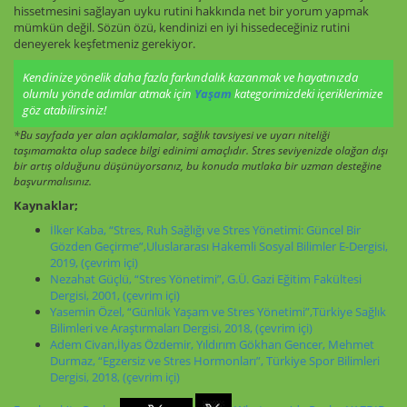
hissetmesini sağlayan uyku rutini hakkında net bir yorum yapmak
mümkün değil. Sözün özü, kendinizi en iyi hissedeceğiniz rutini
deneyerek keşfetmeniz gerekiyor.
Kendinize yönelik daha fazla farkındalık kazanmak ve hayatınızda
olumlu yönde adımlar atmak için
Yaşam
kategorimizdeki içeriklerimize
göz atabilirsiniz!
*Bu sayfada yer alan açıklamalar, sağlık tavsiyesi ve uyarı niteliği
taşımamakta olup sadece bilgi edinimi amaçlıdır. Stres seviyenizde olağan dışı
bir artış olduğunu düşünüyorsanız, bu konuda mutlaka bir uzman desteğine
başvurmalısınız.
Kaynaklar;
İlker Kaba, “Stres, Ruh Sağlığı ve Stres Yönetimi: Güncel Bir
Gözden Geçirme”,Uluslararası Hakemli Sosyal Bilimler E-Dergisi,
2019, (çevrim içi)
Nezahat Güçlü, “Stres Yönetimi”, G.Ü. Gazi Eğitim Fakültesi
Dergisi, 2001, (çevrim içi)
Yasemin Özel, “Günlük Yaşam ve Stres Yönetimi”,Türkiye Sağlık
Bilimleri ve Araştırmaları Dergisi, 2018, (çevrim içi)
Adem Civan,İlyas Özdemir, Yıldırım Gökhan Gencer, Mehmet
Durmaz, “Egzersiz ve Stres Hormonları”, Türkiye Spor Bilimleri
Dergisi, 2018, (çevrim içi)