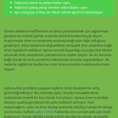
Nefesinizi tutun ve yediye kadar sayın.
Nefesinizi yavaş yavaş verirken sekize kadar sayın.
Aynı döngüyü birkaç kez tekrar ederek egzersizi tamamlayın.
Sağlıklı ve Sakin Bir Yaşamın Sırrı: Düzenli Beslenme
Stresin etkilerini hafifletmek ve stresi yönetebilmek için sağlanması
gereken en önemli şartlar arasında düzenli beslenme yer alıyor.
Araştırmalar stres ve beslenme arasında doğrudan ilişki olduğunu
gösteriyor. Kötü beslenme alışkanlıkları sempatik sinir sistemine bağlı
stres tepkilerini etkiliyor. Ayrıca sinirsel duyarlılığı ve yorgunluk hissini
artırarak stres seviyesinin yükselmesine neden oluyor. Bu iki duruma
bağlı olarak da stres yönetimi noktasında sorunlar yaşanabiliyor. Bu
nedenle sağlıklı bir beslenme rutini stres yönetimi noktasında önem
taşıyor.
Stres Yönetiminin Olmazsa Olmazı: Kaliteli Uyku Rutini
Uykusuzluk problemi yaşayan kişilerin stres düzeylerinin artış
gösterdiği biliniyor. Bu noktada uyku, stresle mücadele etme
noktasında önemli bir koz olarak öne çıkıyor. Ayrıca stres ve endişe
düzeyin azalma görülmesi de uyku kalitesini artırıyor. Yani
anlayacağınız, uyku ve stres düzeyi arasında oldukça hassas bir denge
söz konusu. Kaliteli
uyku rutini
hakkında öne sürülen pek çok öneri
bulunuyor. Ancak ağırlıklı olarak kişinin kendini en dingin ve enerjik