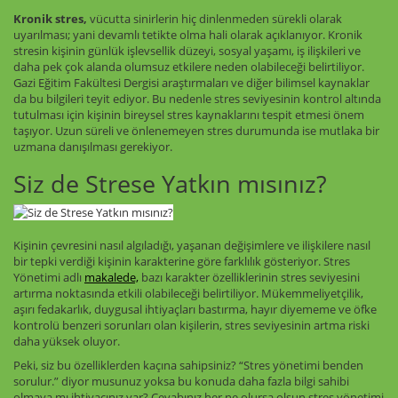
Kronik stres,
vücutta sinirlerin hiç dinlenmeden sürekli olarak
uyarılması; yani devamlı tetikte olma hali olarak açıklanıyor. Kronik
stresin kişinin günlük işlevsellik düzeyi, sosyal yaşamı, iş ilişkileri ve
daha pek çok alanda olumsuz etkilere neden olabileceği belirtiliyor.
Gazi Eğitim Fakültesi Dergisi araştırmaları ve diğer bilimsel kaynaklar
da bu bilgileri teyit ediyor. Bu nedenle stres seviyesinin kontrol altında
tutulması için kişinin bireysel stres kaynaklarını tespit etmesi önem
taşıyor. Uzun süreli ve önlenemeyen stres durumunda ise mutlaka bir
uzmana danışılması gerekiyor.
Siz de Strese Yatkın mısınız?
Kişinin çevresini nasıl algıladığı, yaşanan değişimlere ve ilişkilere nasıl
bir tepki verdiği kişinin karakterine göre farklılık gösteriyor. Stres
Yönetimi adlı
makalede,
bazı karakter özelliklerinin stres seviyesini
artırma noktasında etkili olabileceği belirtiliyor. Mükemmeliyetçilik,
aşırı fedakarlık, duygusal ihtiyaçları bastırma, hayır diyememe ve öfke
kontrolü benzeri sorunları olan kişilerin, stres seviyesinin artma riski
daha yüksek oluyor.
Peki, siz bu özelliklerden kaçına sahipsiniz? “Stres yönetimi benden
sorulur.” diyor musunuz yoksa bu konuda daha fazla bilgi sahibi
olmaya mı ihtiyacınız var? Cevabınız her ne olursa olsun stres yönetimi