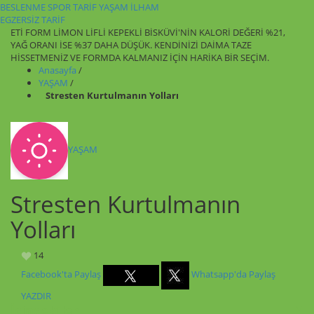
BESLENME
SPOR
TARİF
YAŞAM
İLHAM
EGZERSİZ
TARİF
ETİ FORM LİMON LİFLİ KEPEKLİ BİSKÜVİ'NİN KALORİ DEĞERİ %21,
YAĞ ORANI İSE %37 DAHA DÜŞÜK. KENDİNİZİ DAİMA TAZE
HİSSETMENİZ VE FORMDA KALMANIZ İÇİN HARİKA BİR SEÇİM.
Anasayfa
/
YAŞAM
/
Stresten Kurtulmanın Yolları
YAŞAM
Stresten Kurtulmanın
Yolları
14
Facebook'ta Paylaş
Whatsapp'da Paylaş
YAZDIR
İçindekiler
▼