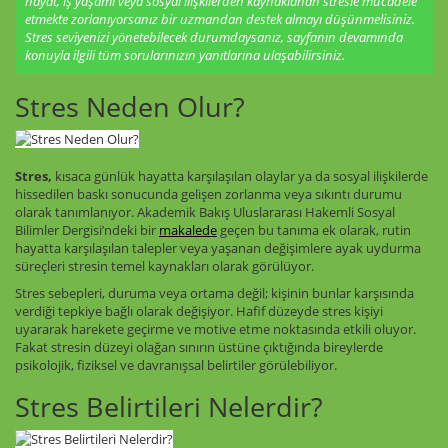
hayat, iş yaşamı veya sosyal ilişkilerden kaynaklanan stresle mücadele
etmekte zorlanıyorsanız bir uzmandan destek almayı düşünmelisiniz.
Stres seviyenizi yönetebilecek durumdaysanız, sayfanın devamında
konuyla ilgili tüm sorularınızın yanıtlarına ulaşabilirsiniz.
Stres Neden Olur?
Stres,
kısaca günlük hayatta karşılaşılan olaylar ya da sosyal ilişkilerde
hissedilen baskı sonucunda gelişen zorlanma veya sıkıntı durumu
olarak tanımlanıyor. Akademik Bakış Uluslararası Hakemli Sosyal
Bilimler Dergisi’ndeki bir
makalede
geçen bu tanıma ek olarak, rutin
hayatta karşılaşılan talepler veya yaşanan değişimlere ayak uydurma
süreçleri stresin temel kaynakları olarak görülüyor.
Stres sebepleri, duruma veya ortama değil; kişinin bunlar karşısında
verdiği tepkiye bağlı olarak değişiyor. Hafif düzeyde stres kişiyi
uyararak harekete geçirme ve motive etme noktasında etkili oluyor.
Fakat stresin düzeyi olağan sınırın üstüne çıktığında bireylerde
psikolojik, fiziksel ve davranışsal belirtiler görülebiliyor.
Stres Belirtileri Nelerdir?