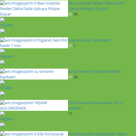
Bazı İnsanlar Neden Daha Fazla
Uykuya İhtiyaç Duyar?
90
YAŞAM
Yoganın Sesi: Om Nedir?
1
YAŞAM
Su İçmenin Faydaları Nelerdir
26
YAŞAM
Daha Fazla Gülümsemek İçin 6
Neden!
17
YAŞAM
Formda Kalma Sınavından Pekiyi