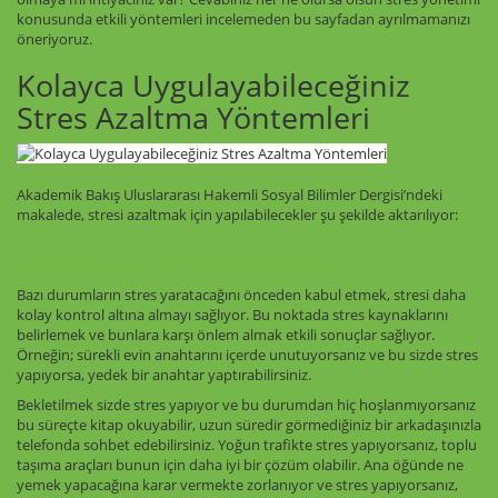
konusunda etkili yöntemleri incelemeden bu sayfadan ayrılmamanızı
öneriyoruz.
Kolayca Uygulayabileceğiniz
Stres Azaltma Yöntemleri
Akademik Bakış Uluslararası Hakemli Sosyal Bilimler Dergisi’ndeki
makalede, stresi azaltmak için yapılabilecekler şu şekilde aktarılıyor:
Stresi Kabul Edin: Stres Faktörlerini Keşfedin
Bazı durumların stres yaratacağını önceden kabul etmek, stresi daha
kolay kontrol altına almayı sağlıyor. Bu noktada stres kaynaklarını
belirlemek ve bunlara karşı önlem almak etkili sonuçlar sağlıyor.
Örneğin; sürekli evin anahtarını içerde unutuyorsanız ve bu sizde stres
yapıyorsa, yedek bir anahtar yaptırabilirsiniz.
Bekletilmek sizde stres yapıyor ve bu durumdan hiç hoşlanmıyorsanız
bu süreçte kitap okuyabilir, uzun süredir görmediğiniz bir arkadaşınızla
telefonda sohbet edebilirsiniz. Yoğun trafikte stres yapıyorsanız, toplu
taşıma araçları bunun için daha iyi bir çözüm olabilir. Ana öğünde ne
yemek yapacağına karar vermekte zorlanıyor ve stres yapıyorsanız,