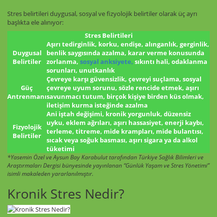
Stres belirtileri duygusal, sosyal ve fizyolojik belirtiler olarak üç ayrı
başlıkta ele alınıyor:
Stres Belirtileri
Aşırı tedirginlik, korku, endişe, alınganlık, gerginlik,
Duygusal
benlik saygısında azalma, karar verme konusunda
Belirtiler
zorlanma,
sosyal anksiyete,
sıkıntı hali, odaklanma
sorunları, unutkanlık
Çevreye karşı güvensizlik, çevreyi suçlama, sosyal
Güç
çevreye uyum sorunu, sözle rencide etmek, aşırı
Antrenmanı
savunmacı tutum, birçok kişiye birden küs olmak,
iletişim kurma isteğinde azalma
Ani iştah değişimi, kronik yorgunluk, düzensiz
uyku, eklem ağrıları, aşırı hassasiyet, enerji kaybı,
Fizyolojik
terleme, titreme, mide krampları, mide bulantısı,
Belirtiler
sıcak veya soğuk basması, aşırı sigara ya da alkol
tüketimi
*Yasemin Özel ve Aysun Bay Karabulut tarafından Türkiye Sağlık Bilimleri ve
Araştırmaları Dergisi bünyesinde yayınlanan “Günlük Yaşam ve Stres Yönetimi”
isimli makaleden yararlanılmıştır.
Kronik Stres Nedir?