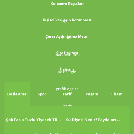
Kullanım Koşulları
Kişisel Verilerin Korunması
Çerez Aydınlatma Metni
Site Haritası
İletişim
Beslenme
Spor
Tarif
Yaşam
İlham
Çok Fazla Tuzlu Yiyecek Tükettikten Sonra Ne Yapmalı?
Su Diyeti Nedir? Faydaları Nelerdir?