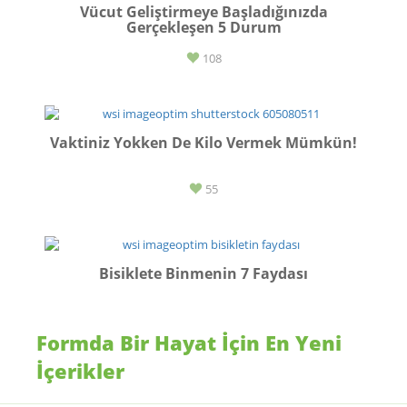
Vücut Geliştirmeye Başladığınızda
Gerçekleşen 5 Durum
108
BESLENME
Vaktiniz Yokken De Kilo Vermek Mümkün!
55
SPOR
Bisiklete Binmenin 7 Faydası
24
Formda Bir Hayat İçin En Yeni
İçerikler
SPOR
Ramazan’da Hafif Sporlarla Formda