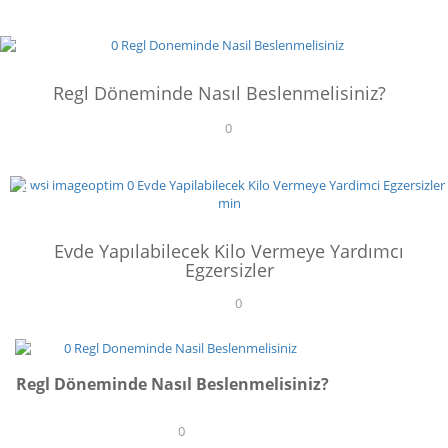
Kalmanın Yolları
BESLENME
17
Regl Döneminde Nasıl Beslenmelisiniz?
YAŞAM
0
İyi Hissetmek İçin 7 Yol!
17
SPOR
YAŞAM
Evde Yapılabilecek Kilo Vermeye Yardımcı
Egzersizler
7 Adımda Tatilde Stresten Kurtulmak!
0
23
BESLENME
Regl Döneminde Nasıl Beslenmelisiniz?
0